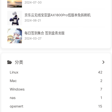
2024-07-30
美国物理学家
欧内斯特·劳伦斯
出生
京东云无线宝亚瑟AX1800Pro低版本免拆刷机
A.D.1901
2024-06-21
英国物理学家、量子力学奠基人之一
保罗·狄拉克
出生
A.D.1902
每日签到集合 签到盒青龙版
2024-03-27
美国签署
联合国宪章
A.D.1945
新华社播发
《别了，司徒雷登》
一文
A.D.1949
A.D.1961
京剧表演艺术大师
梅兰芳
因病在北京逝世
分类
A.D.1974
美国总统
尼克松
因
水门事件
辞职
A.D.1980
Linux
42
巴基斯坦总统
叶海亚·汗
逝世
A.D.1981
Mac
2
瑞士职业网球选手
罗杰·费德勒
出生
Windows
7
A.D.1987
中国医学家
张孝骞
逝世
第29届夏季奥林匹克运动会
在北京开幕
nas
1
A.D.2008
清朝大臣
傅鼐
逝世
A.D.1811
openwrt
15