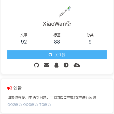
XiaoWan💦
文章
标签
分类
92
88
9
关注我
公告
A.D.2008
第29届夏季奥林匹克运动会
在北京开幕
如果你在使用中遇到问题，可以加QQ群或TG群进行反馈
QQ2群👍
QQ3群👍
TG群👍
A.D.1811