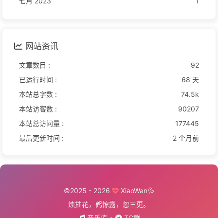
七月 2023
1
网站资讯
文章数目 :
92
已运行时间 :
68 天
本站总字数 :
74.5k
本站访客数 :
90207
本站总访问量 :
177445
最后更新时间 :
2 个月前
©2025 - 2026
XiaoWan💦
烛摧花，鹤惊露，忽三更。
音乐库
•
TG群