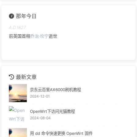
清朝大臣
傅鼐
逝世
那年今日
A.D.1827
前英国首相
乔治·坎宁
逝世
A.D.1866
中国金石学家
罗振玉
出生
最新文章
京东云百里AX6000刷机教程
2024-12-01
A.D.1883
日本陆军军人
土肥原贤二
出生
OpenWrt下访问光猫教程
2024-08-04
俄国全面入侵中国东北，爆发
庚子事变
A.D.1900
用 dd 命令快速更换 OpenWrt 固件